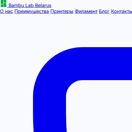
Bambu Lab Belarus
О нас
Преимущества
Принтеры
Филамент
Блог
Контакт