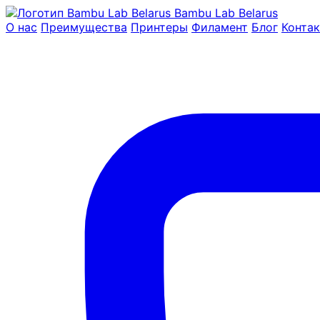
Bambu Lab Belarus
О нас
Преимущества
Принтеры
Филамент
Блог
Конта