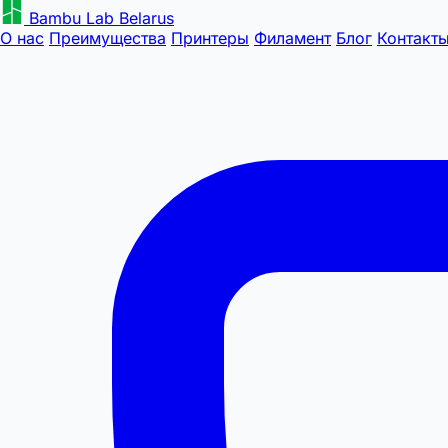
Bambu Lab Belarus
О нас
Преимущества
Принтеры
Филамент
Блог
Контакт