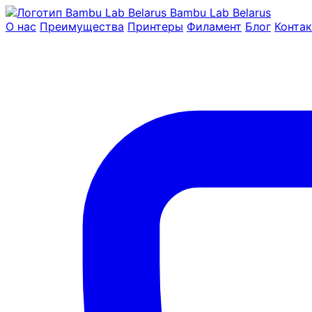
Bambu Lab Belarus
О нас
Преимущества
Принтеры
Филамент
Блог
Конта