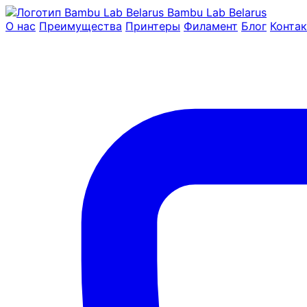
Bambu Lab Belarus
О нас
Преимущества
Принтеры
Филамент
Блог
Конта