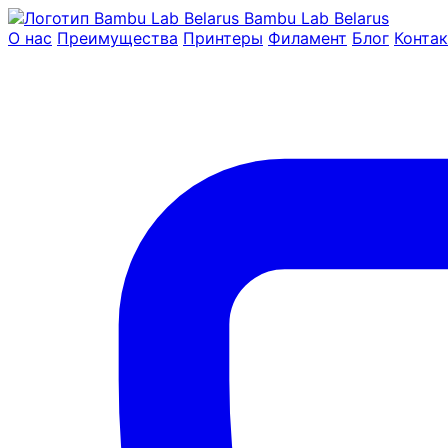
Bambu Lab Belarus
О нас
Преимущества
Принтеры
Филамент
Блог
Конта