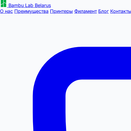
Bambu Lab Belarus
О нас
Преимущества
Принтеры
Филамент
Блог
Контакт