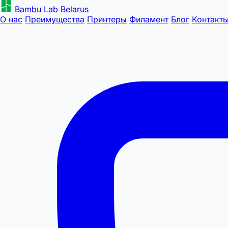
Bambu Lab Belarus
О нас
Преимущества
Принтеры
Филамент
Блог
Контакт