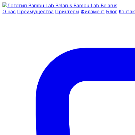
Bambu Lab Belarus
О нас
Преимущества
Принтеры
Филамент
Блог
Конта