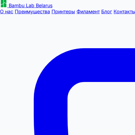
Bambu Lab Belarus
О нас
Преимущества
Принтеры
Филамент
Блог
Контакт