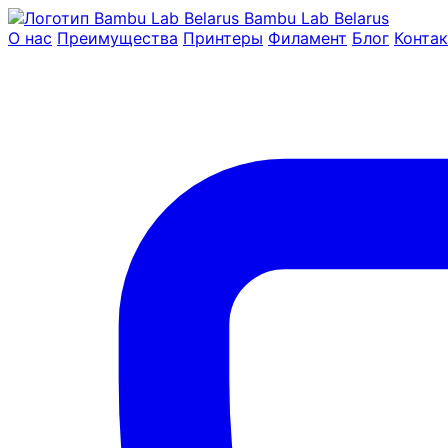
Bambu Lab Belarus
О нас
Преимущества
Принтеры
Филамент
Блог
Конта