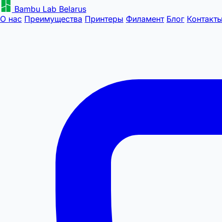
Bambu Lab Belarus
О нас
Преимущества
Принтеры
Филамент
Блог
Контакт