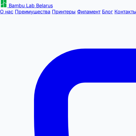
Bambu Lab Belarus
О нас
Преимущества
Принтеры
Филамент
Блог
Контакт