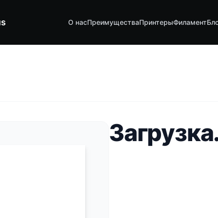
us
О нас
Преимущества
Принтеры
Филамент
Бл
Загрузка.