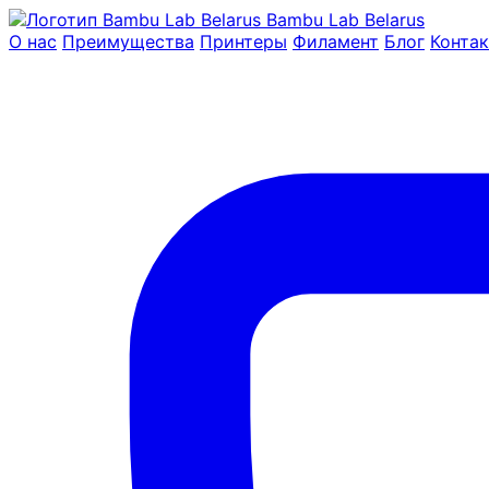
Bambu Lab Belarus
О нас
Преимущества
Принтеры
Филамент
Блог
Конта