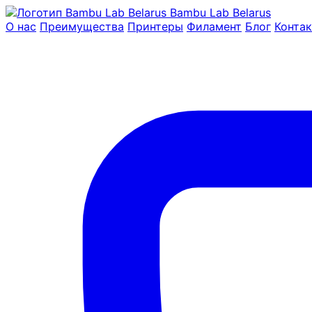
Bambu Lab Belarus
О нас
Преимущества
Принтеры
Филамент
Блог
Конта