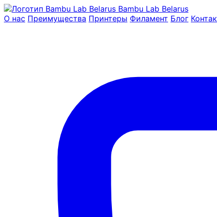
Bambu Lab Belarus
О нас
Преимущества
Принтеры
Филамент
Блог
Конта