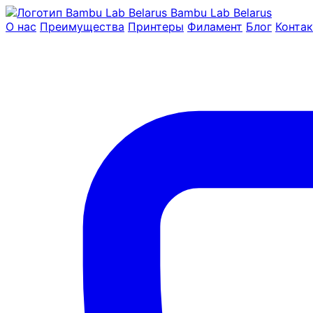
Bambu Lab Belarus
О нас
Преимущества
Принтеры
Филамент
Блог
Конта