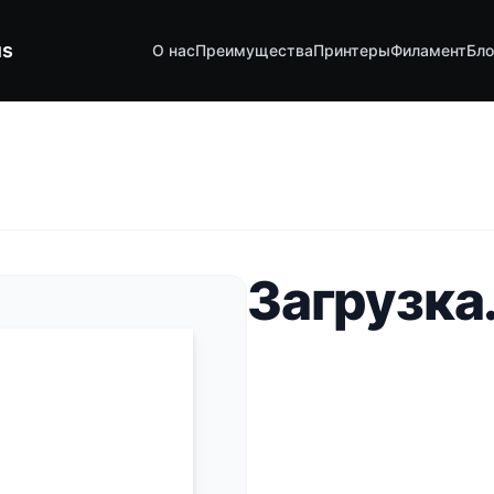
us
О нас
Преимущества
Принтеры
Филамент
Бло
Загрузка.