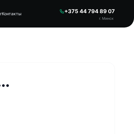
+375 44 794 89 07
г
Контакты
г. Минск
..