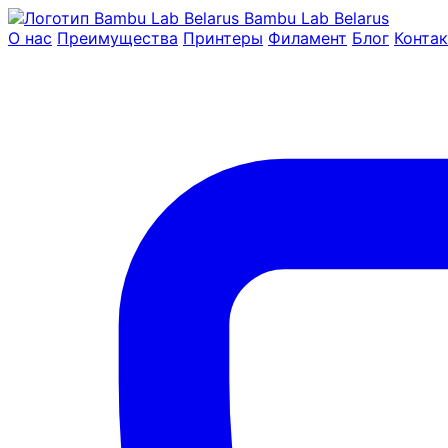
Bambu Lab Belarus
О нас
Преимущества
Принтеры
Филамент
Блог
Конта