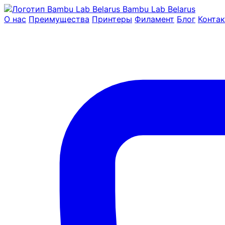
Bambu Lab Belarus
О нас
Преимущества
Принтеры
Филамент
Блог
Конта