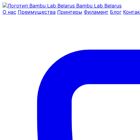
Bambu Lab Belarus
О нас
Преимущества
Принтеры
Филамент
Блог
Конта