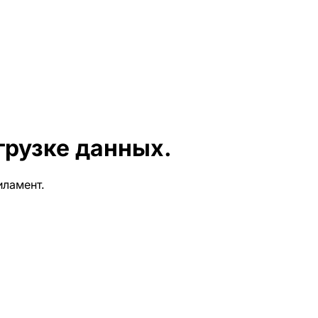
грузке данных.
иламент.