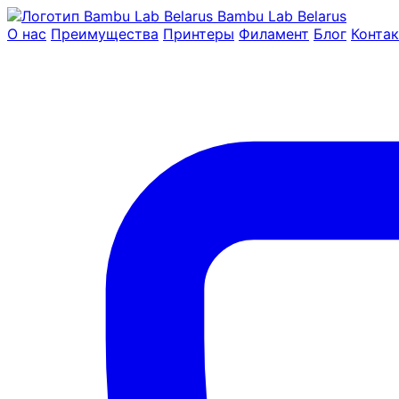
Bambu Lab Belarus
О нас
Преимущества
Принтеры
Филамент
Блог
Конта