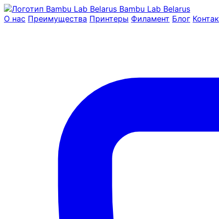
Bambu Lab Belarus
О нас
Преимущества
Принтеры
Филамент
Блог
Конта