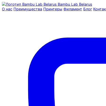
Bambu Lab Belarus
О нас
Преимущества
Принтеры
Филамент
Блог
Конта