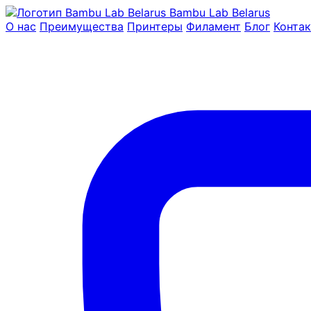
Bambu Lab Belarus
О нас
Преимущества
Принтеры
Филамент
Блог
Конта