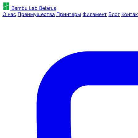
Bambu Lab Belarus
О нас
Преимущества
Принтеры
Филамент
Блог
Конта