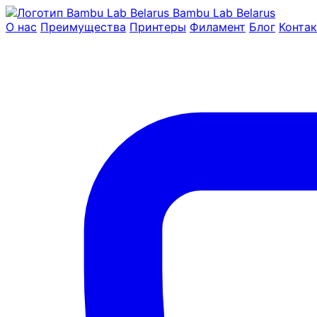
Bambu Lab Belarus
О нас
Преимущества
Принтеры
Филамент
Блог
Конта