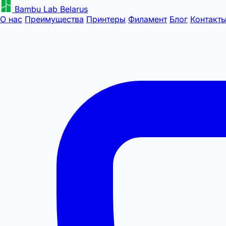
Bambu Lab Belarus
О нас
Преимущества
Принтеры
Филамент
Блог
Контакт